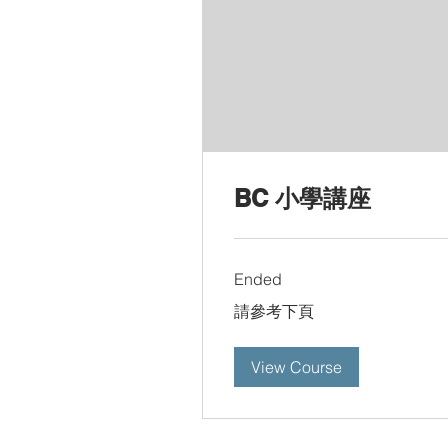
BC 小學講座
Ended
請
請參考下頁
參
考
下
頁
View Course