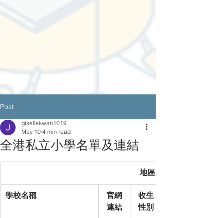
Post
gisellekwan1019
May 10
4 min read
全港私立小學名單及連結
地區 - 香港 Hong Kon
學校名稱
官網
收生
連結
性別